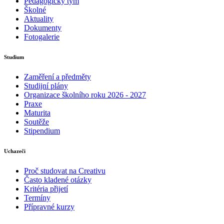
Pedagogický tým
Školné
Aktuality
Dokumenty
Fotogalerie
Studium
Zaměření a předměty
Studijní plány
Organizace školního roku 2026 - 2027
Praxe
Maturita
Soutěže
Stipendium
Uchazeči
Proč studovat na Creativu
Často kladené otázky
Kritéria přijetí
Termíny
Přípravné kurzy