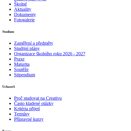
Školné
Aktuality
Dokumenty
Fotogalerie
Studium
Zaměření a předměty
Studijní plány
Organizace školního roku 2026 - 2027
Praxe
Maturita
Soutěže
Stipendium
Uchazeči
Proč studovat na Creativu
Často kladené otázky
Kritéria přijetí
Termíny
Přípravné kurzy