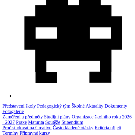
Představení školy
Pedagogický tým
Školné
Aktuality
Dokumenty
Fotogalerie
Zaměření a předměty
Studijní plány
Organizace školního roku 2026
- 2027
Praxe
Maturita
Soutěže
Stipendium
Proč studovat na Creativu
Často kladené otázky
Kritéria přijetí
Termíny
Přípravné kurzy