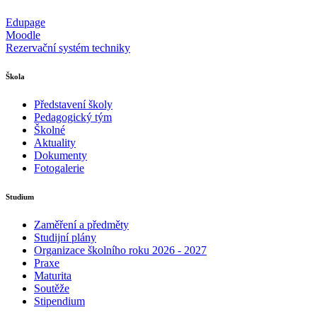
Edupage
Moodle
Rezervační systém techniky
Škola
Představení školy
Pedagogický tým
Školné
Aktuality
Dokumenty
Fotogalerie
Studium
Zaměření a předměty
Studijní plány
Organizace školního roku 2026 - 2027
Praxe
Maturita
Soutěže
Stipendium