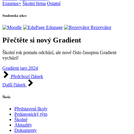
Erasmus+
Školní firma
Ostatní
Studentská sekce
Edupage
Rezervátor
Přečtěte si nový Gradient
Školní rok pomalu odchází, ale nové číslo časopisu Gradient
vychází!
Gradient jaro 2024
Předchozí článek
Další článek
Škola
Představení školy
Pedagogický tým
Školné
Aktuality
Dokumenty